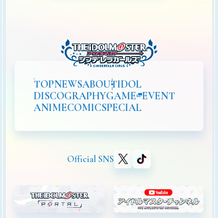
TOP
NEWS
ABOUT
IDOL
DISCOGRAPHY
GAME
EVENT
ANIME
COMIC
SPECIAL
Official SNS