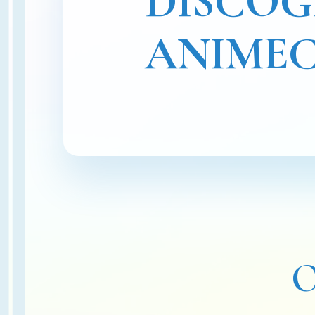
DISCO
ANIME
O