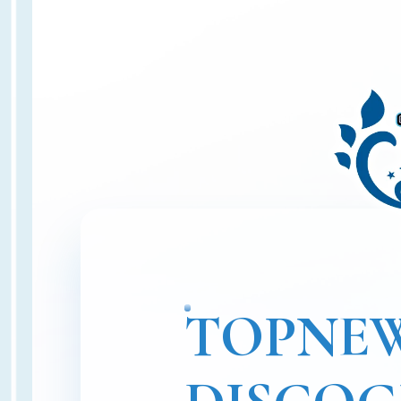
TOP
NE