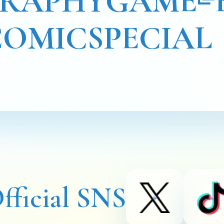
GRAPHY
GAME
COMIC
SPECIAL
fficial SNS