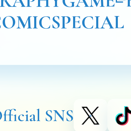
GRAPHY
GAME
COMIC
SPECIAL
fficial SNS