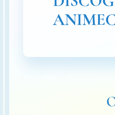
DISCO
ANIME
O