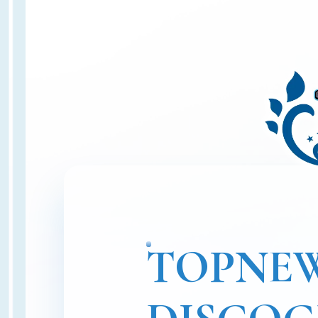
TOP
NE