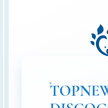
TOP
NE