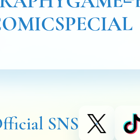
GRAPHY
GAME
COMIC
SPECIAL
fficial SNS