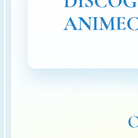
DISCO
ANIME
O