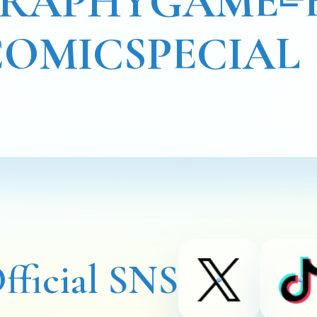
GRAPHY
GAME
COMIC
SPECIAL
fficial SNS