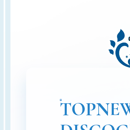
TOP
NE