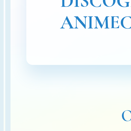
DISCO
ANIME
O