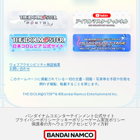
ウェブアクセシビリティ検証結果
お問い合わせ
このホームページに掲載されている一切の文書・図版・写真等を
手段や形態を
問わず複製、転載することを禁じます。
THE IDOLM@STER™& ©Bandai Namco Entertainment Inc.
バンダイナムコエンターテインメント公式サイト
プライバシーポリシー
クッキーポリシー
ゲーム実況ポリシー
保護者の方へ
ウェブアクセシビリティ方針