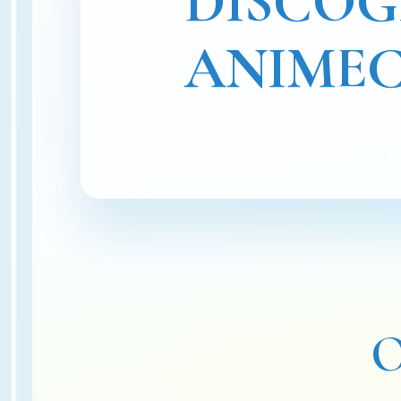
DISCO
ANIME
O