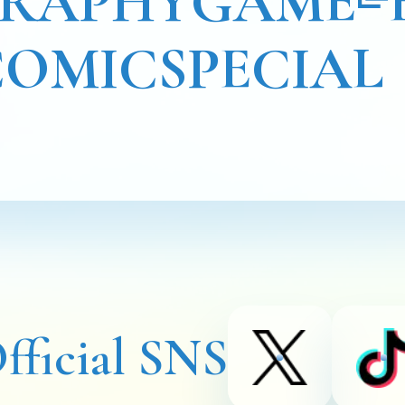
GRAPHY
GAME
COMIC
SPECIAL
fficial SNS