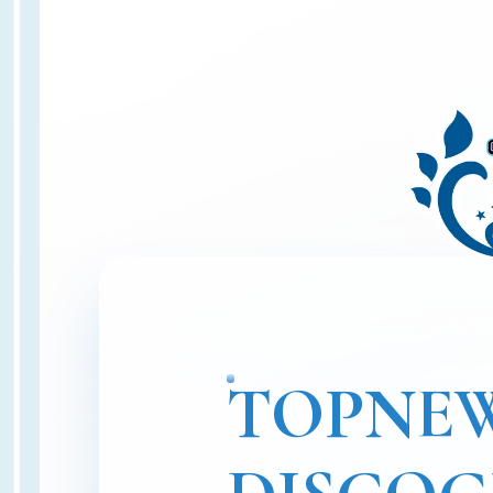
TOP
NE