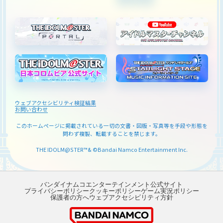
ウェブアクセシビリティ検証結果
お問い合わせ
このホームページに掲載されている一切の文書・図版・写真等を
手段や形態を
問わず複製、転載することを禁じます。
THE IDOLM@STER™& ©Bandai Namco Entertainment Inc.
バンダイナムコエンターテインメント公式サイト
プライバシーポリシー
クッキーポリシー
ゲーム実況ポリシー
保護者の方へ
ウェブアクセシビリティ方針