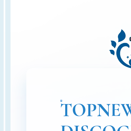
TOP
NE