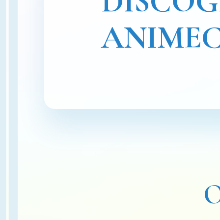
DISCO
ANIME
O