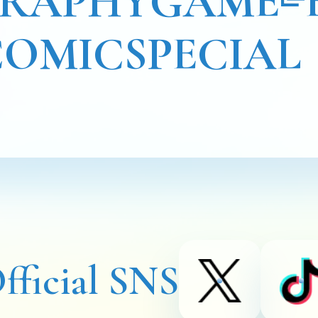
GRAPHY
GAME
COMIC
SPECIAL
fficial SNS