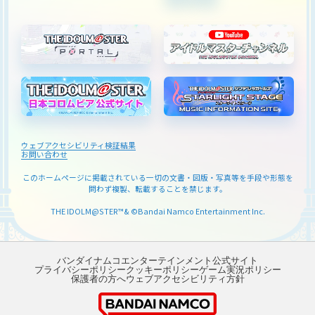
ウェブアクセシビリティ検証結果
お問い合わせ
このホームページに掲載されている一切の文書・図版・写真等を
手段や形態を
問わず複製、転載することを禁じます。
THE IDOLM@STER™& ©Bandai Namco Entertainment Inc.
バンダイナムコエンターテインメント公式サイト
プライバシーポリシー
クッキーポリシー
ゲーム実況ポリシー
保護者の方へ
ウェブアクセシビリティ方針