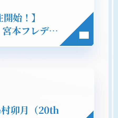
受注開始！】
希・宮本フレデリ
ーセット受注受
村卯月（20th