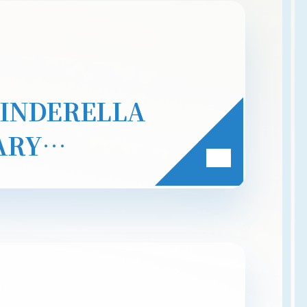
INDERELLA
ARY
 ONE ~」詳細発
アム会員最速先
も開始！