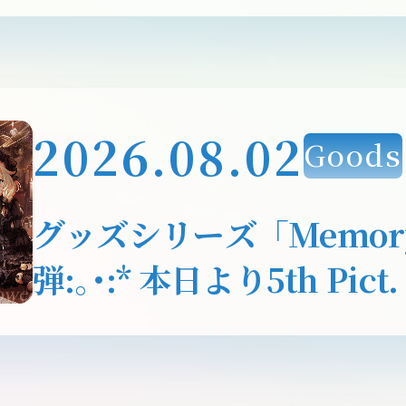
190人全員の新規描きお
のグッズやカードフォリ
プに登場！
2026.08.02
Goods
グッズシリーズ「Memory 
弾:｡･:* 本日より5th Pi
遊佐こずえ）が受注開始