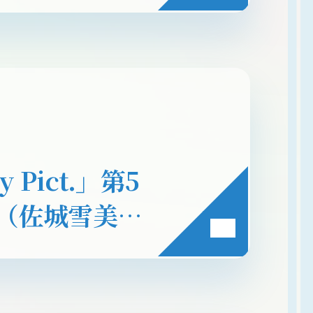
ろしビジュアル
オがラインナッ
Pict.」第5
ct.（佐城雪美・
です！