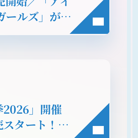
発売開始／「アイ
ガールズ」が
！
2026」開催
売スタート！