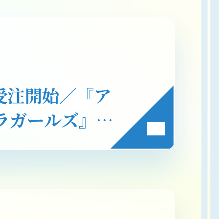
り受注開始／『ア
ラガールズ』第
イス搭載ワイヤ