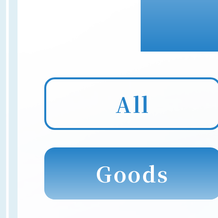
All
Goods